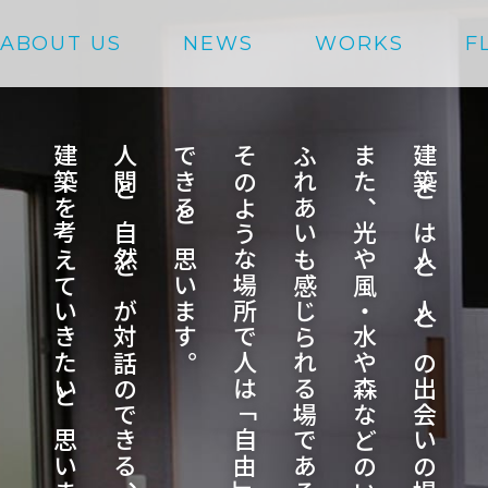
ABOUT US
NEWS
WORKS
F
建築を考えていきたいと思います。
人間と自然とが対話のできる、そんな空間をめざして
できると思います。
そのような場所で人は「自由」を感じることが
ふれあいも感じられる場であるべきと考えております。
また、光や風・水や森などのいくつかの自然と
建築とは人と人との出会いの場であり、憩いの場であり、